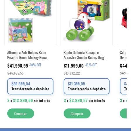
Alfombra Anti Golpes Bebe
Bimbi Gallinita Sonajero
Silla B
Piso De Goma Mickey Boca
Arrastre Sonido Bebes Orig.
Disney 
River
Multicolor Gallinita
$41.998,99
$11.999,00
$44.
-
10
%
OFF
-
10
%
OFF
$46.665,55
$13.332,22
$49.88
$39.899,04
$11.399,05
$42
Transferencia o depósito
Transferencia o depósito
Tran
3
$13.999,66
3
$3.999,67
3
$1
x
sin interés
x
sin interés
x
Comprar
Co