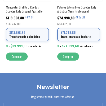
Monopatin Graffiti 3 Ruedas
Patines Extensibles Scooter Italy
Scooter Italy Original Ajustable
Artistico Semi Profesional
$119.998,80
$74.998,80
-
10
%
OFF
-
10
%
OFF
$133.332,00
$83.332,00
$113.998,86
$71.248,86
Transferencia o depósito
Transferencia o depósito
3
$39.999,60
3
$24.999,60
x
sin interés
x
sin interés
Comprar
Comprar
Newsletter
Registrate y recibí nuestras ofertas.