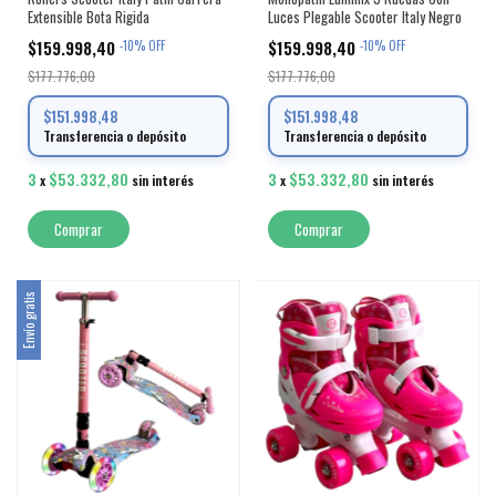
Extensible Bota Rigida
Luces Plegable Scooter Italy Negro
$159.998,40
$159.998,40
-
10
%
OFF
-
10
%
OFF
$177.776,00
$177.776,00
$151.998,48
$151.998,48
Transferencia o depósito
Transferencia o depósito
3
$53.332,80
3
$53.332,80
x
sin interés
x
sin interés
Comprar
Envío gratis