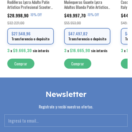
Rodilleras Lycra Adulto Patin
Muñequeras Guante Lycra
Casco P
Artistico Profesional Scooter
Adultos Blanda Patin Artistico
Italy S
Italy
Scooter Italy
$28.998,90
$49.997,70
$44.
-
10
%
OFF
-
10
%
OFF
$32.221,00
$55.553,00
$49.99
$27.548,96
$47.497,82
$42
Transferencia o depósito
Transferencia o depósito
Tran
3
$9.666,30
3
$16.665,90
3
$1
x
sin interés
x
sin interés
x
Comprar
Comprar
Co
Newsletter
Registrate y recibí nuestras ofertas.