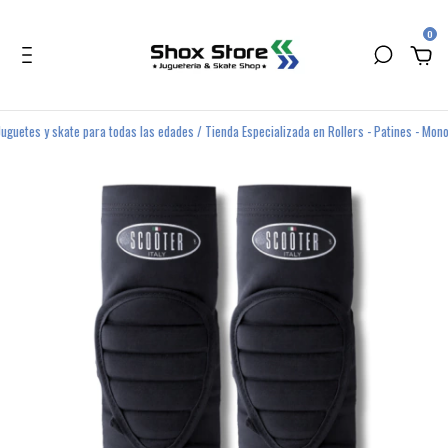
0
s y skate para todas las edades / Tienda Especializada en Rollers - Patines - Monopatine