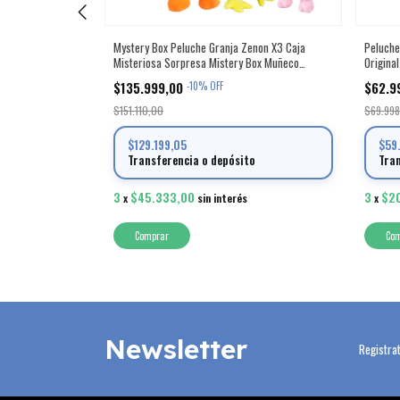
erdita Muñeca
Mystery Box Peluche Granja Zenon X3 Caja
Peluche
Misteriosa Sorpresa Mistery Box Muñeco
Origina
Musical Sonido
$135.999,00
$62.9
-
10
%
OFF
$151.110,00
$69.99
$129.199,05
$59
o
Transferencia o depósito
Tra
3
$45.333,00
3
$2
x
sin interés
x
Co
Newsletter
Registrat