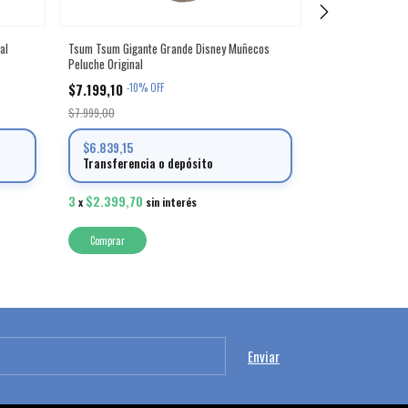
al
Tsum Tsum Gigante Grande Disney Muñecos
Peluche Peppa Pig
Peluche Original
Poliester
$7.199,10
$29.999,00
-
10
%
OFF
-
10
$7.999,00
$33.332,22
$6.839,15
$28.499,05
Transferencia o depósito
Transferenci
3
$2.399,70
3
$9.999,67
x
sin interés
x
s
Comprar