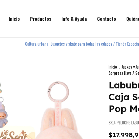
Inicio
Productos
Info & Ayuda
Contacto
Quién
Cultura urbana · Juguetes y skate para todas las edades / Tienda Especializada
Inicio
.
Juegos y J
Sorpresa Have A Se
Labub
Caja S
Pop Ma
SKU:
PELUCHE-LAB
$17.998,