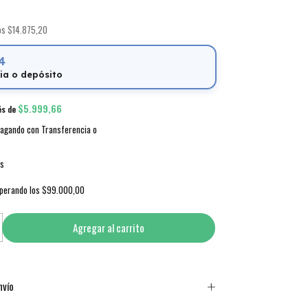
tos
$14.875,20
4
ia o depósito
$5.999,66
és de
agando con Transferencia o
es
perando los
$99.000,00
nvío