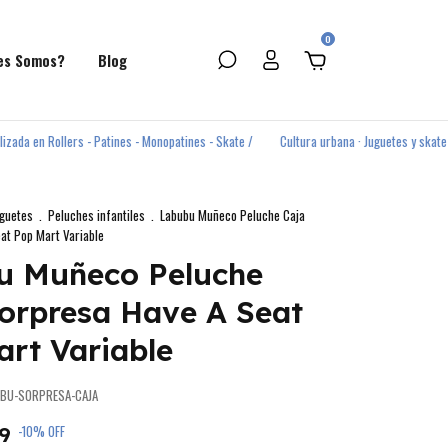
0
es Somos?
Blog
 en Rollers - Patines - Monopatines - Skate /
Cultura urbana · Juguetes y skate para
uguetes
.
Peluches infantiles
.
Labubu Muñeco Peluche Caja
at Pop Mart Variable
u Muñeco Peluche
orpresa Have A Seat
rt Variable
UBU-SORPRESA-CAJA
99
-
10
%
OFF