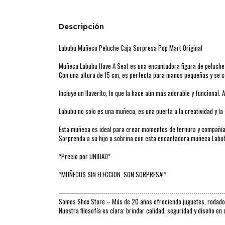
Descripción
Labubu Muñeco Peluche Caja Sorpresa Pop Mart Original
Muñeca Labubu Have A Seat es una encantadora figura de peluche 
Con una altura de 15 cm, es perfecta para manos pequeñas y se co
Incluye un llaverito, lo que la hace aún más adorable y funcional
Labubu no solo es una muñeca, es una puerta a la creatividad y la
Esta muñeca es ideal para crear momentos de ternura y compañía
Sorprenda a su hijo o sobrina con esta encantadora muñeca Labu
*Precio por UNIDAD*
*MUÑECOS SIN ELECCION. SON SORPRESA!*
----------------------------------------------------------------------------------
Somos Shox Store – Más de 20 años ofreciendo juguetes, rodados 
Nuestra filosofía es clara: brindar calidad, seguridad y diseño e