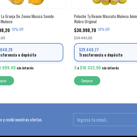
 La Granja De Zenon Musica Sonido
Peluche Ty Beanie Mascota Muñeco Anim
l Muñeco
Wabro Original
98,20
$30.998,70
-
10
%
OFF
-
10
%
OFF
8,00
$34.443,00
.848,29
$29.448,77
nsferencia o depósito
Transferencia o depósito
0.999,40
3
$10.332,90
sin interés
x
sin interés
mprar
Comprar
e y recibí nuestras ofertas.