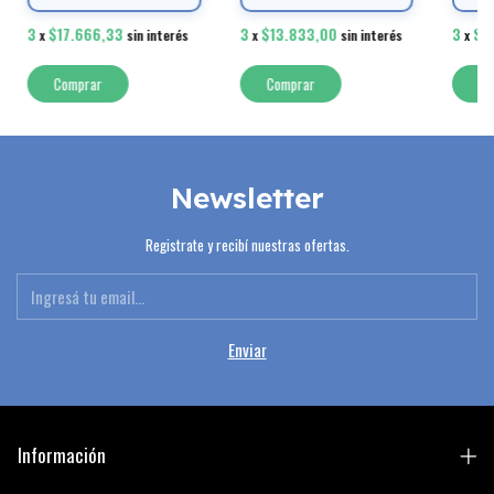
3
$17.666,33
3
$13.833,00
3
$6
x
sin interés
x
sin interés
x
Comprar
Comprar
Co
Newsletter
Registrate y recibí nuestras ofertas.
Información