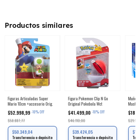
Productos similares
Figuras Articuladas Super
Figura Pokemon Clip N Go
Muñeco
Mario 10cm +accesorio Orig.
Original Pokebola Wct
Master 
Articul
$52.998,99
$41.499,00
$18.9
-
10
%
OFF
-
10
%
OFF
$58.887,77
$46.110,00
$21.110
$50.349,04
$39.424,05
$18
Transferencia o depósito
Transferencia o depósito
Tran