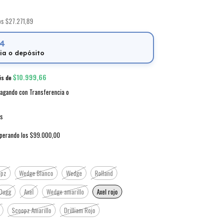
tos
$27.271,89
04
ia o depósito
$10.999,66
és de
agando con Transferencia o
es
perando los
$99.000,00
opz
Wedge Blanco
Wedge
Rolland
Dugg
Axel
Wedge amarillo
Axel rojo
Scoopz Amarillo
Drilliam Rojo