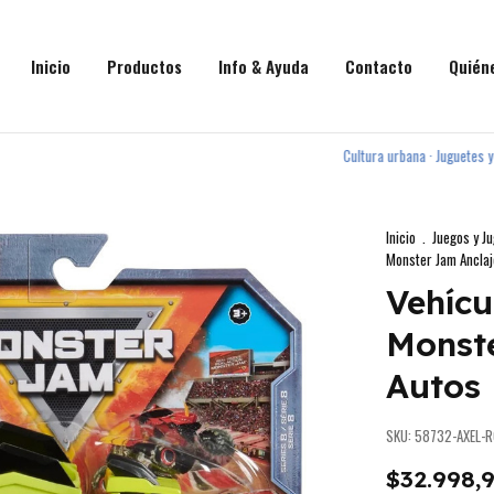
Inicio
Productos
Info & Ayuda
Contacto
Quién
Cultura urbana · Juguetes y skate par
Inicio
.
Juegos y J
Monster Jam Anclaj
Vehícu
Monst
Autos
SKU:
58732-AXEL-R
$32.998,