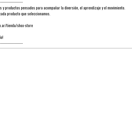
--------------------
y productos pensados para acompañar la diversión, el aprendizaje y el movimiento.
n cada producto que seleccionamos.
m.ar/tienda/shox-store
ío!
--------------------