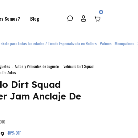
0
es Somos?
Blog
a todas las edades / Tienda Especializada en Rollers - Patines - Monopatines - Skate /
uguetes
.
Autos y Vehículos de Juguete
.
Vehículo Dirt Squad
e De Autos
lo Dirt Squad
er Jam Anclaje De
OJO
99
-
10
%
OFF