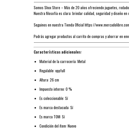
----------------------------------------------------------------------------------
Somos Shox Store – Más de 20 años ofreciendo juguetes, rodados 
Nuestra filosofía es clara: brindar calidad, seguridad y diseño e
Seguinos en nuestra Tienda Oficial https://www.mercadolibre.co
Podrás agregar productos al carrito de compras y ahorrar en env
----------------------------------------------------------------------------------
Características adicionales:
Material de la carrocería: Metal
Regalable: vppfull
Altura: 26 cm
Impuesto interno: 0 %
Es coleccionable: Sí
Es marca destacada: Sí
Es marca TOM: Sí
Condición del ítem: Nuevo