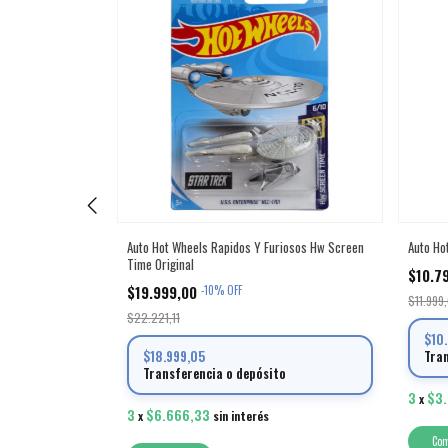
r Dirt+ Arena
Auto Hot Wheels Rapidos Y Furiosos Hw Screen
Auto Ho
Time Original
$10.7
$19.999,00
-
10
%
OFF
$11.999
$22.221,11
$10.
$18.999,05
Tra
o
Transferencia o depósito
3
$3
x
3
$6.666,33
x
sin interés
Co