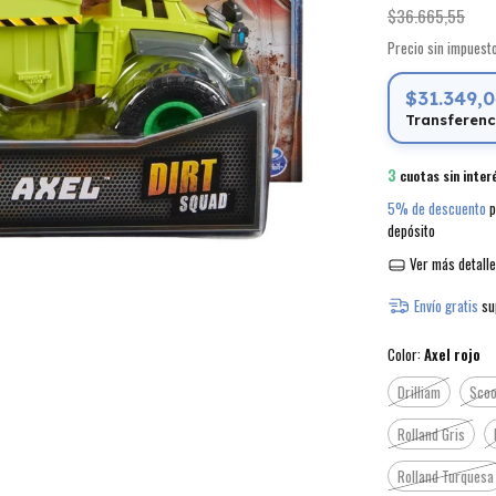
$36.665,55
Precio sin impues
$31.349,
Transferenc
3
cuotas sin inter
5% de descuento
p
depósito
Ver más detall
Envío gratis
su
Color:
Axel rojo
Drilliam
Sco
Rolland Gris
Rolland Turquesa