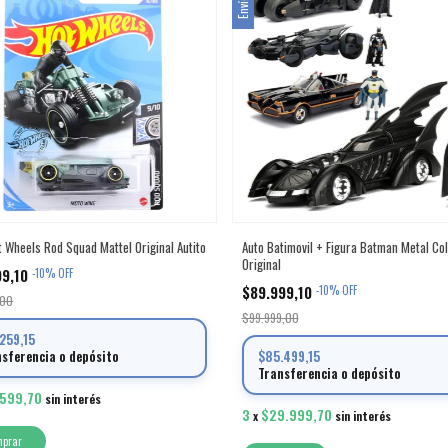
t Wheels Rod Squad Mattel Original Autito
Auto Batimovil + Figura Batman Metal Co
Original
99,10
-
10
%
OFF
$89.999,10
-
10
%
OFF
,00
$99.999,00
259,15
$85.499,15
nsferencia o depósito
Transferencia o depósito
.599,70
sin interés
3
$29.999,70
x
sin interés
mprar