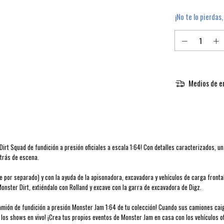
¡No te lo pierdas,
Medios de e
rt Squad de fundición a presión oficiales a escala 1:64! Con detalles caracterizados, un
etrás de escena.
 por separado) y con la ayuda de la apisonadora, excavadora y vehículos de carga frontal
onster Dirt, extiéndalo con Rolland y excave con la garra de excavadora de Digz.
amión de fundición a presión Monster Jam 1:64 de tu colección! Cuando sus camiones caiga
los shows en vivo! ¡Crea tus propios eventos de Monster Jam en casa con los vehículos of