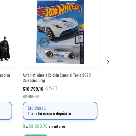
leccion
Auto Hot Wheels Edición Especial Tokio 2020
Autitos Nerf Nitr
Colección Orig.
Hasbro Original
$10.799,10
$14.399,10
-
10
%
OFF
-
10
$11.999,00
$15.999,00
$10.259,15
$13.679,15
Transferencia o depósito
Transferenci
3
$3.599,70
3
$4.799,70
x
sin interés
x
s